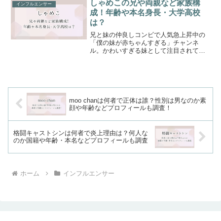
や手話、日常生活について発信していま
しゃめこの兄や両親など家族構
インフルエンサー
す。その中で注目...
成！年齢や本名身長・大学高校
は？
兄と妹の仲良しコンビで人気急上昇中の
「僕の妹が赤ちゃんすぎる」チャンネ
ル。かわいすぎる妹として注目されてい
るしゃめこさんですが、しゃめこさんの
兄や両親などの家族構成や、しゃめこさ
んの年齢・本名身長などプロフィールが
気になっている方も多いはず...
moo chanは何者で正体は誰？性別は男なのか素
顔や年齢などプロフィールも調査！
格闘キャストシンは何者で炎上理由は？何人な
のか国籍や年齢・本名などプロフィールも調査
ホーム
インフルエンサー