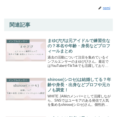
remi
関連記事
まゆぴぴは元アイドルで練習生な
インフルエンサー
の？本名や年齢・身長などプロフ
ィールまとめ
過去の活動について注目を集めているイ
ンフルエンサーのまゆぴぴさん。最近で
はYouTubeやTikTokでも活躍しており、
SNSを中心にファンを拡大しています！
そんな中で、まゆぴぴさんが元アイドル
だったのか、練習生だったのか、さらに
shirose(シロセ)は結婚してる？年
インフルエンサー
本名や年齢...
齢や身長・出身などプロフや元カ
ノも調査！
WHITE JAMのメンバーとして活躍しなが
ら、SNSではユーモアのある発信で人気
を集めるshirose(シロセ)さん。個性的で
魅力的なキャラクター性と、ファンとの
近い距離感で多くの支持を得ています！