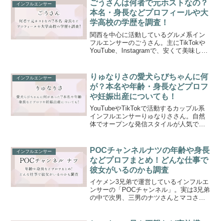
そんなshiroseさんが結婚しているの...
ごうさんは何者で元ホストなの？
インフルエンサー
本名・身長などプロフィールや大
学高校の学歴を調査！
関西を中心に活動しているグルメ系イン
フルエンサーのごうさん。主にTikTokや
YouTube、Instagramで、安くて美味しい
ご飯や穴場グルメを紹介しており、グル
メ好きの若者を中心に人気を集めていま
す。そんなごうさんは一体何者なのか？
りゅなりさの愛犬らびちゃんに何
インフルエンサー
元...
が？本名や年齢・身長などプロフ
や妊娠出産についても！
YouTubeやTikTokで活動するカップル系
インフルエンサーりゅなりささん。自然
体でオープンな発信スタイルが人気で、
カップルの日常や企画動画などで多くの
ファンを魅了しています。最近では、愛
犬らびちゃんに何があったのか？さら
POCチャンネルナツの年齢や身長
インフルエンサー
に、本名や年齢...
などプロフまとめ！どんな仕事で
彼女がいるのかも調査
イケメン3兄弟で運営しているインフルエ
ンサーの「POCチャンネル」。実は3兄弟
の中で次男、三男のナツさんとマコさん
は、生まれつき耳が聞こえない聴覚障が
いを持っています。SNSでは聴覚障がい