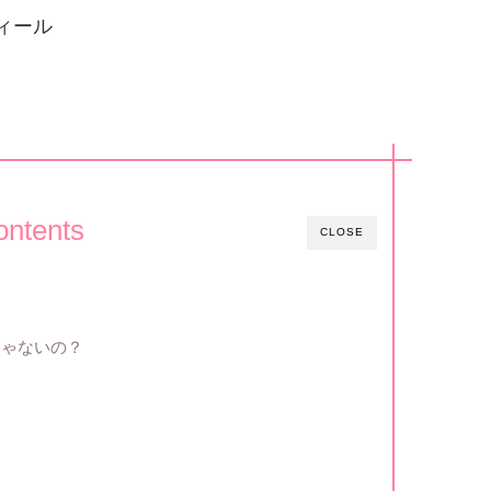
ィール
ontents
CLOSE
て
じゃないの？