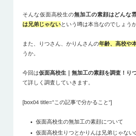
そんな仮面高校生の
無加工の素顔はどんな
は兄弟じゃない
という噂は本当なのでしょう
また、りつさん、かりんさんの
年齢、高校や
うか。
今回は
仮面高校生｜無加工の素顔を調査！り
て詳しく調査していきます。
[box04 title=”この記事で分かること”]
仮面高校生の無加工の素顔について
仮面高校生りつとかりんは兄弟じゃない