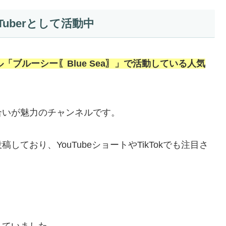
uberとして活動中
ル「ブルーシー〖Blue Sea〗」で活動している人気
合いが魅力のチャンネルです。
ており、YouTubeショートやTikTokでも注目さ
れていました。