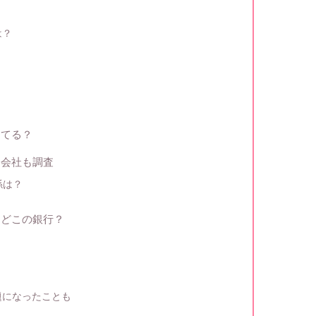
は？
ってる？
？会社も調査
係は？
？どこの銀行？
？
題になったことも